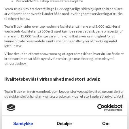
Personlifte / teleskoplæssere / teleskoplifte
Team Truck blev etableret tilbage i 1999 og har lige siden hjulpet en bred skare
af virksomheder overalt i landet både med levering samt servicering af trucks
til ethvert behov.
Team Truck råder over topmoderne faciliteter på mere end 3.000 m2. Heraf
værksteds-faciliteter på 600 m2 og et kæmpe reservedelslager, som består af
mere end 15.000 forskellige varenumre, hvilket giver os mulighed for at
kunne tilbyde reservedele samt servicering af alle typer af trucks og andet
løfteudstyr.
Vi har desuden et stort showroom og et lager af maskiner, hvor du kan finde et
bredt sortiment af både nye såvel som brugte maskiner og løfteudstyr til
ethvert behov.
Kvalitetsbevidst virksomhed med stort udvalg
Team Truck er en virksomhed, som lægger stor vægt på kvalitet, og som derfor
udelukkende forhandler kvalitetsprodukter – og i et stort og bredt udvalg. Vort
sortiment spænder bredt med et hav af forskellige typer af trucks og
løfteudstyr til ethvert behov – og til ethvert budget.
I forbindelse med reparation samt servicering af trucks og løfteudstyr
anvender vi desuden kun reservedele af høj kvalitet, således du som kunde
Samtykke
Detaljer
Om
hos os altid er sikret en god og professionel reparation og servicering.