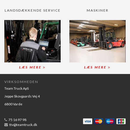
LANDSDÆKKENDE SERVICE
MASKINER
LÆS MERE
LÆS MERE
VIRKSOMHEDEN
Team Truck ApS
Jeppe Skovgaards Vej 4
6800 Varde
75 16 97 98
ttv@teamtruck.dk