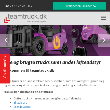
Ring
75 16 97 98
Bliv ringet op - klik her
eller
Togg
navi
Giv din mening!
Nye og brugte trucks samt andet løfteudstyr
Velkommen til teamtruck.dk
Team Truck er en landsdækkende virksomhed, som beskæftiger sig med salg
og servicering af både nye såvel som brugte trucks og andet løfteudstyr.
Hos os kan du blandt andet finde:
Gaffeltrucks – herunder terrængående gaffeltrucks
El stablere
El pallevogne