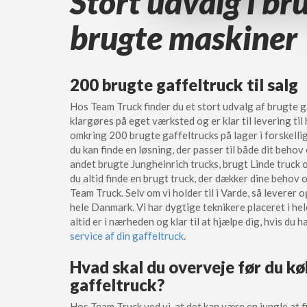
Stort udvalg i br
brugte maskiner
200 brugte gaffeltruck til salg
Hos Team Truck finder du et stort udvalg af brugte ga
klargøres på eget værksted og er klar til levering til
omkring 200 brugte gaffeltrucks på lager i forskelli
du kan finde en løsning, der passer til både dit behov
andet brugte Jungheinrich trucks, brugt Linde truck o
du altid finde en brugt truck, der dækker dine behov
Team Truck. Selv om vi holder til i Varde, så leverer o
hele Danmark. Vi har dygtige teknikere placeret i hele
altid er i nærheden og klar til at hjælpe dig, hvis du h
service af din gaffeltruck
.
Hvad skal du overveje før du kø
gaffeltruck?
Hos Team Truck ved vi, at det kan være en jungle at fi