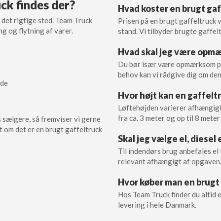
uck findes der?
Hvad koster en brugt gaf
t det rigtige sted. Team Truck
Prisen på en brugt gaffeltruck 
ng og flytning af varer.
stand. Vi tilbyder brugte gaffelt
Hvad skal jeg være opmæ
Du bør især være opmærksom på, 
behov kan vi rådgive dig om den
jde
Hvor højt kan en gaffelt
Løftehøjden varierer afhængigt 
fra ca. 3 meter og op til 8 meter
s sælgere, så fremviser vi gerne
t om det er en brugt gaffeltruck
Skal jeg vælge el, diesel 
Til indendørs brug anbefales el 
relevant afhængigt af opgaven
Hvor køber man en brugt
Hos Team Truck finder du altid 
levering i hele Danmark.