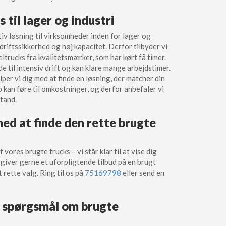
 til lager og industri
iv løsning til virksomheder inden for lager og
il driftssikkerhed og høj kapacitet. Derfor tilbyder vi
ltrucks fra kvalitetsmærker, som har kørt få timer.
 til intensiv drift og kan klare mange arbejdstimer.
per vi dig med at finde en løsning, der matcher din
p kan føre til omkostninger, og derfor anbefaler vi
stand.
med at finde den rette brugte
vores brugte trucks – vi står klar til at vise dig
 giver gerne et uforpligtende tilbud på en brugt
 rette valg. Ring til os på
75169798
eller send en
e spørgsmål om brugte