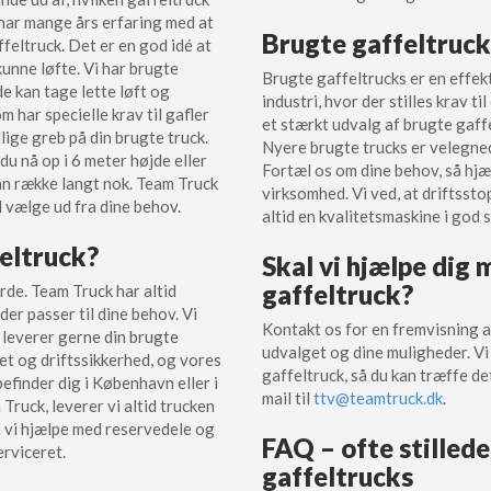
 har mange års erfaring med at
Brugte gaffeltrucks
feltruck. Det er en god idé at
kunne løfte. Vi har brugte
Brugte gaffeltrucks er en effekt
e kan tage lette løft og
industri, hvor der stilles krav t
 har specielle krav til gafler
et stærkt udvalg af brugte gaffe
lige greb på din brugte truck.
Nyere brugte trucks er velegnede
du nå op i 6 meter højde eller
Fortæl os om dine behov, så hjæl
an række langt nok. Team Truck
virksomhed. Vi ved, at driftssto
al vælge ud fra dine behov.
altid en kvalitetsmaskine i god 
feltruck?
Skal vi hjælpe dig 
gaffeltruck?
rde. Team Truck har altid
er passer til dine behov. Vi
Kontakt os for en fremvisning af 
 leverer gerne din brugte
udvalget og dine muligheder. Vi
itet og driftssikkerhed, og vores
gaffeltruck, så du kan træffe det
 befinder dig i København eller i
mail til
ttv@teamtruck.dk
.
Truck, leverer vi altid trucken
n vi hjælpe med reservedele og
FAQ – ofte stilled
erviceret.
gaffeltrucks