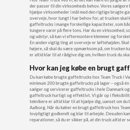
der passer til din virksomheds behov. Vores sælgere
hjælpe virksomheder i mål med den rigtige brugte gaf
overveje, hvor tungt I har behov for, at trucken skal 
gaffeltrucks i mange forskellige kapaciteter, som båd
tungere varer på flere tons. Har du en virksomhed, som
og udstyr, så kan vi eftermontere klemmer og forskel
En anden vigtig ting at overveje er løftehøjden. Skal 
højere, så skal du være opmærksom på, om trucken k
er altid klar til at rådgive dig om, hvilken truck du sk
Hvor kan jeg købe en brugt gaf
Du kan købe brugte gaffeltrucks hos Team Truck i Va
minimum 200 brugte gaffeltrucks på lager – også én d
sælger og servicerer gaffeltrucks i hele Danmark og
gaffeltruck hurtigt og effektivt. Vi går op i fleksibil
teknikere er altid klar til at hjælpe dig, uanset om du
Aalborg. Når du køber en brugt gaffeltruck hos Team 
lovpligtigt godkendt og klar til arbejde. Desuden ka
reparationer, så du er sikker på, at din truck altid er s