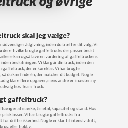
eltruck og øvrige
eltruck skal jeg vælge?
 nødvendige rådgivning, inden du træffer dit valg. Vi
 vurdere, hvilke brugte gaffeltrucks der passer bedst
eknikere kan også lave en vurdering af gaffeltruckens
k inden beslutningen. Vi klargør din truck, inden den
n gaffeltruck, der er køreklar. Vi har brugte
, så du kan finde én, der matcher dit budget. Nogle
tadig klare flere opgaver, mens andre er i næsten ny
t udvalg hos Team Truck.
gt gaffeltruck?
afhænger af mærke, timetal, kapacitet og stand. Hos
e prisklasser. Vi har brugte gaffeltrucks fra
for driftssikkerhed. Nogle er klar til intensiv drift,
 brug eller hobby.