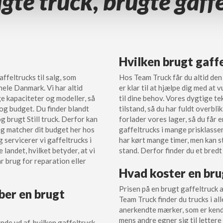
ugte truck, brugte gaff
Hvilken brugt gaff
ffeltrucks til salg, som
Hos Team Truck får du altid den
 hele Danmark. Vi har altid
er klar til at hjælpe dig med at
ge kapaciteter og modeller, så
til dine behov. Vores dygtige t
 og budget. Du finder blandt
tilstand, så du har fuldt overbli
g brugt Still truck. Derfor kan
forlader vores lager, så du får e
 og matcher dit budget her hos
gaffeltrucks i mange prisklasser
g servicerer vi gaffeltrucks i
har kørt mange timer, men kan s
 landet, hvilket betyder, at vi
stand. Derfor finder du et bred
ar brug for reparation eller
Hvad koster en bru
Prisen på en brugt gaffeltruck 
ber en brugt
Team Truck finder du trucks i all
anerkendte mærker, som er kendt 
mens andre egner sig til lettere
nde ud af, hvilken gaffeltruck