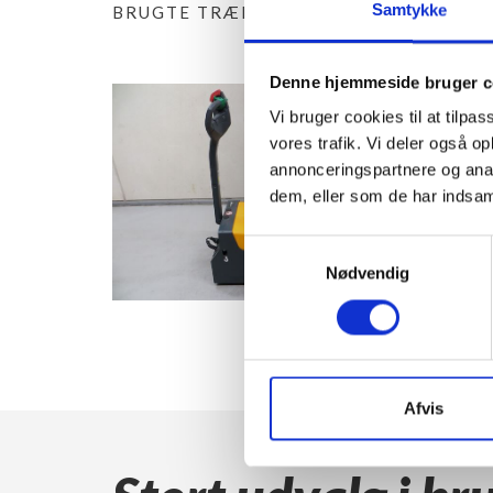
Samtykke
BRUGTE TRÆKKERE
BRUGT
EL P
Denne hjemmeside bruger c
Vi bruger cookies til at tilpas
vores trafik. Vi deler også 
annonceringspartnere og anal
dem, eller som de har indsaml
Samtykkevalg
Nødvendig
Afvis