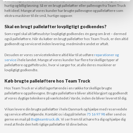
Det kan også være, at du har en startup-virksomhed, hvor der er brug for en
hurtig og billig løsning. Så er en brugt palleløfter eller pallevogn fra Team Truck
helt ideel. Mange af vores kunder har brugte pallevogne og palleløftere som
ekstra maskiner til de små, hurtige opgaver.
Skal en brugt palleløfter lovpligtigt godkendes?
Som regel skal alt løfteudstyr lovpligtigt godkendes én gang om året – dermed
også palleløftere. Når du køber en brugt palleløfter hos Team Truck, er den altid
godkendt og serviceret inden levering, medmindre andet er aftalt.
Desuden er vores serviceteknikere altid klar til at udføre
reparationer og
service
i hele landet. Mange af vores kunder har flere forskellige typer af
palleløftere og gaffeltrucks, hvor vi sørger for, at alle deres maskiner er
lovpligtigt godkendte.
Køb brugte palleløftere hos Team Truck
Hos Team Truck er vi altid lagerførende i en række forskellige brugte
palleløftere og pallevogne. Brugte palleløftere bliver altid klargjort og godkendt
af vores dygtige teknikere på værkstedet i Varde, inden de bliver leveret til dig.
Vi kan levere din brugte palleløfter i hele Danmark og hjælpe med reservedele
og service efterfølgende. Kontakt os i dag på telefon
75 16 97 98
eller send os
gerne en mail på
ttv@teamtruck.dk
. Vi ser frem til at høre fra dig og hjælpe dig
med at finde den helt rigtige palleløfter til dine behov.