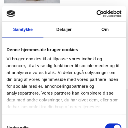
Pris
Forhør om pris
Ttv-nr.
13092
Samtykke
Detaljer
Om
Type
AM 22
Denne hjemmeside bruger cookies
Kapacitet
2200
Vi bruger cookies til at tilpasse vores indhold og
Årgang
annoncer, til at vise dig funktioner til sociale medier og til
2018
at analysere vores trafik. Vi deler også oplysninger om
din brug af vores hjemmeside med vores partnere inden
for sociale medier, annonceringspartnere og
analysepartnere. Vores partnere kan kombinere disse
Brugte pallevogne og palleløftere til salg
data med andre oplysninger, du har givet dem, eller som
Køb brugte palleløftere og pallevogne hos Team Truck
de har indsamlet fra din brug af deres tjenester.
Hos Team Truck har vi ofte en række forskellige brugte palleløftere til salg. Vi
sælger brugte palleløftere til kunder i hele Danmark. Finder du ikke en du kan
bruge under vores brugte udvalg, så kan vi også hjælpe med en ny palleløfter.
Samtykkevalg
Nødvendig