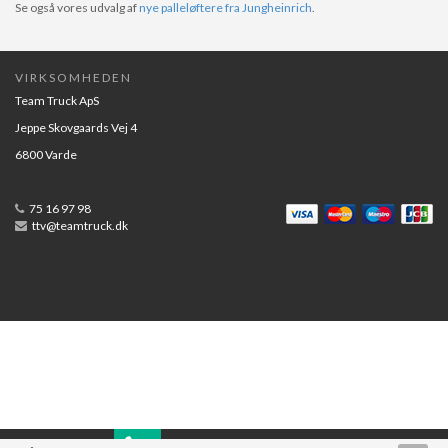
Se også vores udvalg af
nye palleløftere fra Jungheinrich
.
VIRKSOMHEDEN
Team Truck ApS
Jeppe Skovgaards Vej 4
6800 Varde
75 16 97 98
ttv@teamtruck.dk