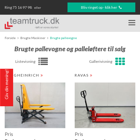
Ring
75 16 97 98
Bliv ringet op - klik her
eller
Togg
navi
Forside
Brugte Maskiner
Brugte pallevogne
Brugte pallevogne og palleløftere til salg
Listevisning
Gallerivisning
Giv din mening!
JUNGHEINRICH
RAVAS
Pris
Pris