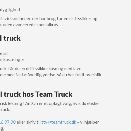
edygtighed
il virksomheder, der har brug for en driftssikker og
er uden avancerede specialkrav.
l truck
etid
omkostninger
ck, får du en driftssikker løsning med lave
eje med fast månedlig ydelse, så du har fuldt overblik
 el truck hos Team Truck
ektrisk løsning? AntOn er et oplagt valg, hvis du ønsker
truck.
16 97 98
eller skriv til
ttv@teamtruck.dk
– vi hjælper
ng.