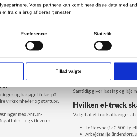
rich
de fleste daglige behov.
ysepartnere. Vores partnere kan kombinere disse data med andr
et fra din brug af deres tjenester.
aditionelle gule Jungheinrich-
Der findes
også en el-palleløft
ind i et nyt segment med fokus
Hvad koster en el-
Præferencer
Statistik
løsninger – særligt i
Prisen på en el-truck varierer 
leverer Jungheinrich en elektrisk
el trucks fra AntOn by Jungheinri
promis med driftssikkerheden.
modeller.
ler er udfaset – tværtimod.
AntOn er udviklet til virksomhed
rskellige prisklasser.
Tillad valgte
investering. Det betyder, at ma
uden at sprænge budgettet.
ser
Samtidig giver leasing og leje 
sninger og har øget fokus på
ndre virksomheder og startups.
Hvilken el-truck sk
 løsninger med AntOn-
Valget af el-truck afhænger af 
ngaftaler – og vi leverer
Løfteevne (fx 2.500 kg el
Arbejdsmiljø (indendørs, 