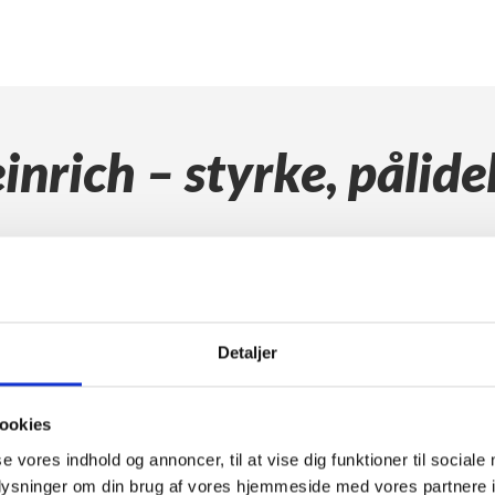
nrich – styrke, pålide
industri
El truck til udendø
uck) til lager, udendørs brug og
AntOn by Jungheinrich er robust
Detaljer
udendørs brug.
somheder, der ønsker en
Truckene fås med lukket kabine 
ookies
ombinerer funktionalitet, enkel
betjening gør dem nemme at anv
se vores indhold og annoncer, til at vise dig funktioner til sociale
Modellerne fås med en løfteevn
oplysninger om din brug af vores hjemmeside med vores partnere i