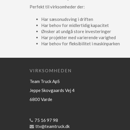
Perfekt til virksomheder der:
Har sæsonudsving i driften
Har behov for midlertidig kapacitet
Ønsker at undgå store investeringer
Har projekter med varierende varighed
Har behov for fleksibilitet i maskinparken
VIRKSOMHEDEN
Team Truck ApS
Jeppe Skovgaards Vej 4
6800 Varde
75 16 97 98
ttv@teamtruck.dk