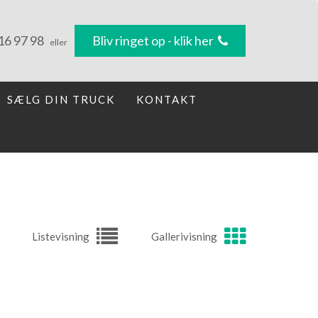
16 97 98
Bliv ringet op - klik her
eller
SÆLG DIN TRUCK
KONTAKT
Listevisning
Gallerivisning