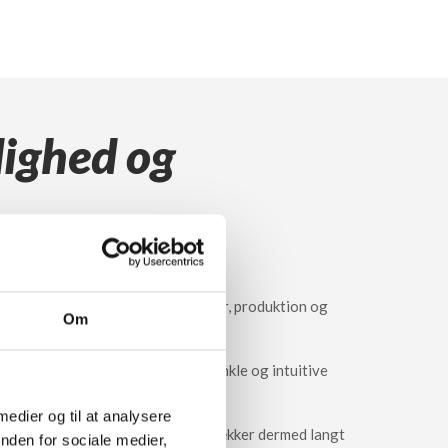
lighed og
rs brug
 bygget og velegnet til både lager, produktion og
Om
og varme for øget komfort. Den enkle og intuitive
ende for alle medarbejdere.
 medier og til at analysere
e på 2.500 kg eller 3.000 kg og dækker dermed langt
nden for sociale medier,