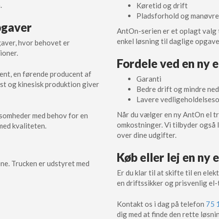
.
Køretid og drift
Pladsforhold og manøvr
opgaver
AntOn-serien er et oplagt valg t
enkel løsning til daglige opgav
gaver, hvor behovet er
ioner.
Fordele ved en ny e
ent, en førende producent af
Garanti
st og kinesisk produktion giver
Bedre drift og mindre ned
Lavere vedligeholdelses
Når du vælger en ny AntOn el tru
irksomheder med behov for en
omkostninger. Vi tilbyder også l
med kvaliteten.
over dine udgifter.
Køb eller lej en ny
ne. Trucken er udstyret med
Er du klar til at skifte til en el
en driftssikker og prisvenlig el-
Kontakt os i dag på telefon
75 
dig med at finde den rette løsni