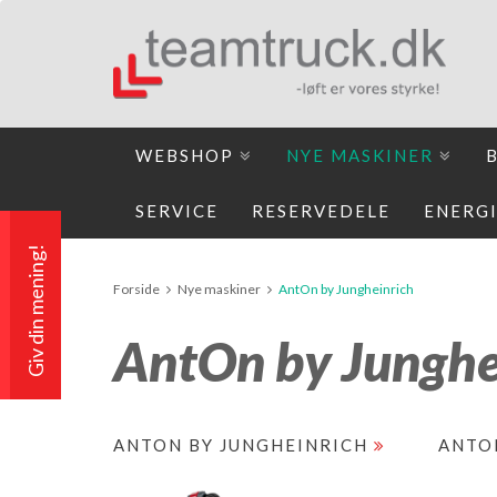
WEBSHOP
NYE MASKINER
SERVICE
RESERVEDELE
ENERG
Giv din mening!
Forside
Nye maskiner
AntOn by Jungheinrich
AntOn by Junghe
ANTON BY JUNGHEINRICH
ANTO