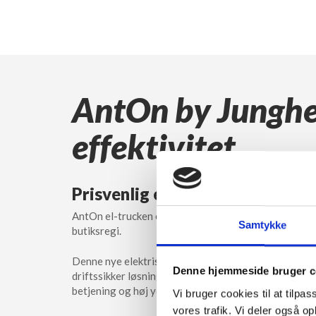
AntOn by Junghei
effektivitet
Prisvenlig el-truck til lager og 
AntOn el-trucken er landet! En alsidig el-truck (el tr
Samtykke
butiksregi.
Denne nye elektriske gaffeltruck er udviklet til virk
Denne hjemmeside bruger c
driftssikker løsning til en skarp pris. AntOn-serien k
betjening og høj ydeevne i én kompakt løsning.
Vi bruger cookies til at tilpas
vores trafik. Vi deler også 