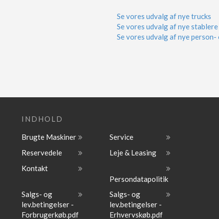
Se vores udvalg af nye trucks
Se vores udvalg af nye stablere
Se vores udvalg af nye person- 
INDHOLD
Brugte Maskiner
Service
Reservedele
Leje & Leasing
Kontakt
Persondatapolitik
Salgs- og
Salgs- og
lev.betingelser -
lev.betingelser -
Forbrugerkøb.pdf
Erhvervskøb.pdf