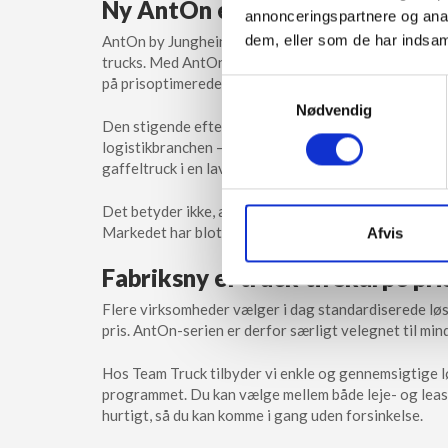
Ny AntOn el truck fra Junghein
annonceringspartnere og anal
dem, eller som de har indsaml
AntOn by Jungheinrich adskiller sig visuelt fra de tr
trucks. Med AntOn-serien bevæger Jungheinrich sig 
på prisoptimerede løsninger.
Samtykkevalg
Nødvendig
Den stigende efterspørgsel på omkostningseffektive 
logistikbranchen – stiller nye krav til markedet. Her 
gaffeltruck i en lavere prisklasse uden at gå på kom
Det betyder ikke, at de klassiske Jungheinrich-model
Markedet har blot behov for flere valgmuligheder i fo
Afvis
Fabriksny el truck til skarpe pri
Flere virksomheder vælger i dag standardiserede lø
pris. AntOn-serien er derfor særligt velegnet til mi
Hos Team Truck tilbyder vi enkle og gennemsigtige
programmet. Du kan vælge mellem både leje- og leasi
hurtigt, så du kan komme i gang uden forsinkelse.