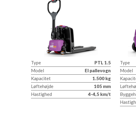
Type
PTL 1.5
Type
Model
El pallevogn
Model
Kapacitet
1.500 kg
Kapacit
Løftehøjde
105 mm
Løftehø
Hastighed
4-4,5 km/t
Byggeh
Hastig