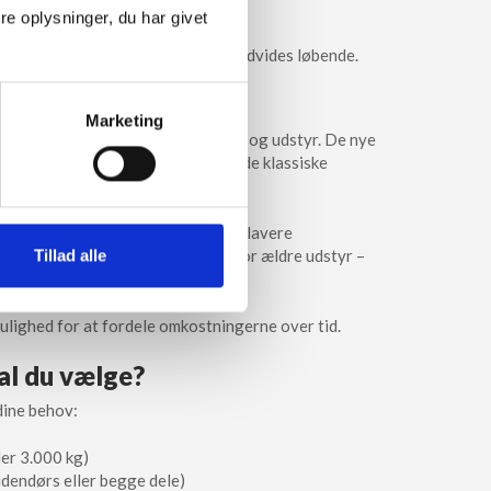
e oplysninger, du har givet
er
i AntOn-serien, og sortimentet udvides løbende.
truck?
Marketing
afhængigt af løfteevne, batteritype og udstyr. De nye
ch er et prisvenligt alternativ til de klassiske
er, der ønsker en ny el-truck til en lavere
Tillad alle
nge kan vælge en ny løsning fremfor ældre udstyr –
mulighed for at fordele omkostningerne over tid.
al du vælge?
dine behov:
ler 3.000 kg)
udendørs eller begge dele)