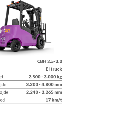
CBH 2.5-3.0
El truck
et
2.500 - 3.000 kg
jde
3.300 - 4.800 mm
øjde
2.240 - 2.265 mm
hed
17 km/t