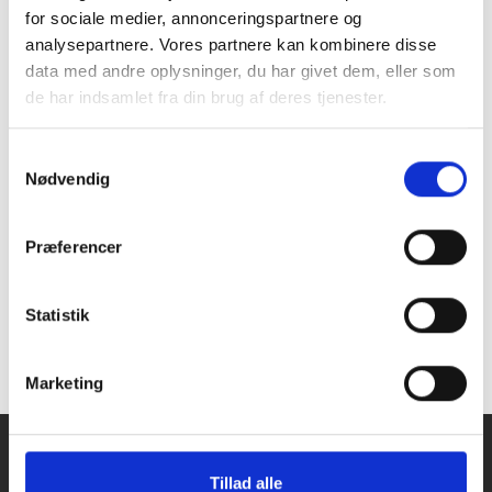
for sociale medier, annonceringspartnere og
analysepartnere. Vores partnere kan kombinere disse
Model
Plukketruck
data med andre oplysninger, du har givet dem, eller som
Kapacitet
1.000 kg
de har indsamlet fra din brug af deres tjenester.
Løftehøjde
750 mm
Gaffelmål
1150 mm
Samtykkevalg
Nødvendig
Dæk-for
Vulkollan 230x78 mm
Dæk - bag
Vulkollan 75x95 mm
Batterispænding
24V
Præferencer
Batterikapacitet
465 Ah
Hastighed
11,5 - 12,5 km/t
Statistik
Beskrivelse
Plukketruck
Marketing
VIRKSOMHEDEN
Team Truck ApS
Tillad alle