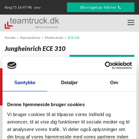
Ring
75 16 97 98
Bliv ringet op - klik her
eller
Togg
navi
Forside
Nye maskiner
Plukke truck
ECE 310
Jungheinrich ECE 310
Send forespørgsel
DOWNLOAD PDF
Giv din mening!
Samtykke
Detaljer
Om
Denne hjemmeside bruger cookies
Vi bruger cookies til at tilpasse vores indhold og
annoncer, til at vise dig funktioner til sociale medier og til
at analysere vores trafik. Vi deler også oplysninger om
din brug af vores hjemmeside med vores partnere inden