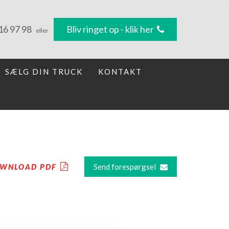
16 97 98
Bliv ringet op - klik her
eller
SÆLG DIN TRUCK
KONTAKT
WNLOAD PDF
Send forespørgsel