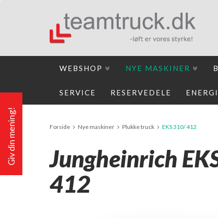
WEBSHOP
NYE MASKINER
SERVICE
RESERVEDELE
ENERG
Giv din mening!
Forside
Nye maskiner
Plukke truck
EKS 310/ 412
Jungheinrich EK
412