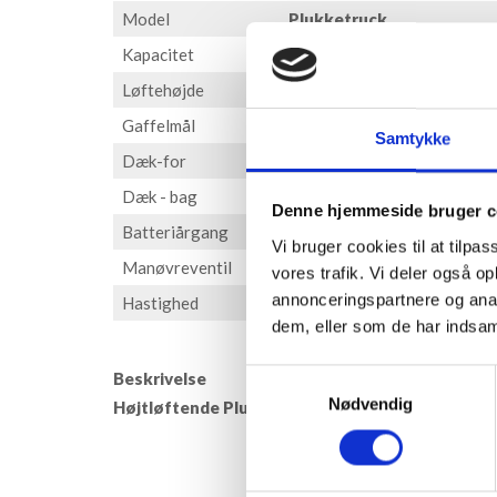
Model
Plukketruck
Kapacitet
1000 - 1200kg
Løftehøjde
7000 - 9000 mm
Gaffelmål
1200 - 1250 mm
Samtykke
Dæk-for
(PU) 150 x 100 mm
Dæk - bag
(PU) 250x80/ 343x114 m
Denne hjemmeside bruger c
Batteriårgang
24V
Vi bruger cookies til at tilpas
Manøvreventil
930 - 1240 Ah
vores trafik. Vi deler også 
annonceringspartnere og anal
Hastighed
10 km/t
dem, eller som de har indsaml
Samtykkevalg
Beskrivelse
Nødvendig
Højtløftende Plukketruck